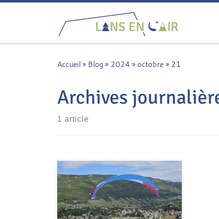
Passer au contenu
Accueil
»
Blog
»
2024
»
octobre
»
21
Archives journalièr
1 article
De multiples activités étaient
prévues pour la fête du club
suivant le vent de Sud que l’ on
allait avoir. Avec les prévisions, il