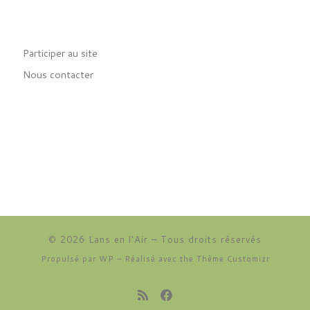
Participer au site
Nous contacter
© 2026
Lans en l'Air
– Tous droits réservés
Propulsé par
WP
– Réalisé avec the
Thème Customizr