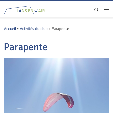
Passer au contenu
Search
Me
Accueil
»
Activités du club
»
Parapente
Parapente