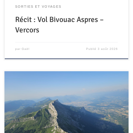
SORTIES ET VOYAGES
Récit : Vol Bivouac Aspres –
Vercors
par
Gaël
Publié
3 août 2026
Après le succès de la première édition en 2025, nos amis
du club Sous le Vent du Pilât, basés entre Vienne et
Saint-Étienne, ont fait leur grand retour sur le plateau du
Vercors. Et cette fois, l’objectif était clair : revivre les
magnifiques vols de l’an dernier… voire faire encore […]