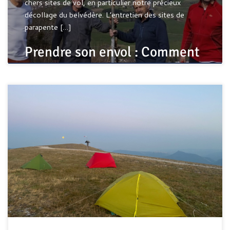
chers sites de vol, en particulier notre précieux
décollage du belvédère. L’entretien des sites de
parapente […]
Prendre son envol : Comment
garder nos terrains de jeux …
Cet article a vertu à partager un vol bivouac réalisé par les
membres du club – n’hésitez à prendre contact avec eux
pour avoir plus de détails sur leur périple Quatre membres
du club s’étaient inscrits à la Transpyr, organisée par
Soarings. La veille du départ, nous apprenons l’annulation
de […]