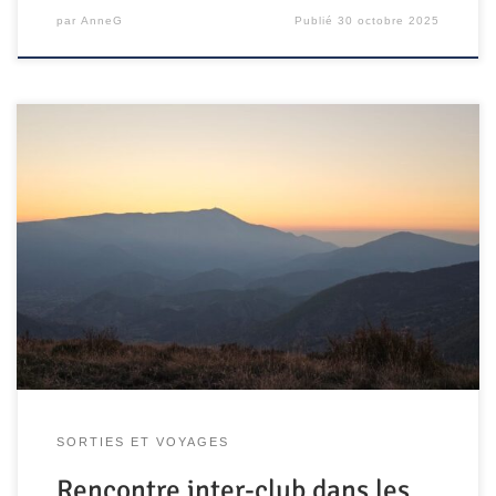
par
AnneG
Publié
30 octobre 2025
Dans le cadre d’un nouvel échange inter-club, nous avons
eu le plaisir d’accueillir une quinzaine de pilotes du club
Vaucluse Parapente les 14 et 15 juin derniers. Malgré une
météo peu propice au vol, les pilotes ont su profiter de la
vallée du Grésivaudan pour découvrir les sites de Saint-
Hilaire-du-Touvet […]
SORTIES ET VOYAGES
Rencontre inter-club dans les