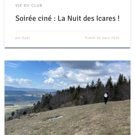
VIE DU CLUB
Soirée ciné : La Nuit des Icares !
par
Gaël
Publié
30 mars 2026
Samedi 21 mars, nombreuses et nombreux étaient les
pilotes ayant répondu présent.e.s lors de la « Journée de
reprise » du club, à Lans en Vercors. La matinée fut plutôt
studieuse pour les pioupious et les curieux : organisée par
Micka -notre accompagnateur club, épaulé par Bruno
l’animateur sécurité (et Seb au […]