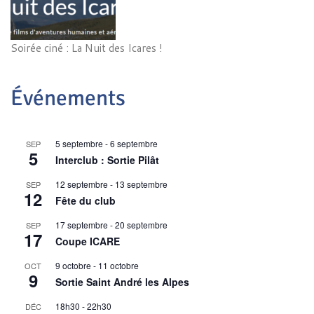
Soirée ciné : La Nuit des Icares !
Événements
5 septembre
-
6 septembre
SEP
5
Interclub : Sortie Pilât
12 septembre
-
13 septembre
SEP
12
Fête du club
17 septembre
-
20 septembre
SEP
17
Coupe ICARE
9 octobre
-
11 octobre
OCT
9
Sortie Saint André les Alpes
18h30
-
22h30
DÉC