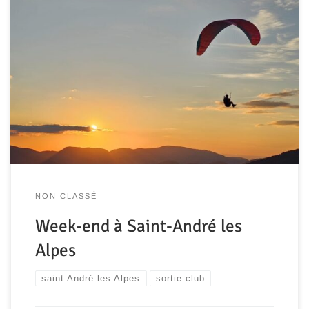
Ce vendredi 10 octobre, un groupe de pilotes motivés se
retrouve à Caterpillar pour la traditionnelle migration vers
le sud automnale. Deux navettes pleines jusqu’au plafond
s’élancent en même temps, direction Saint André les
Alpes. Après un café-croissant à Laragne-Montéglin,
direction Digne-les-bains pour un pique-nique « aux
antennes » et un premier […]
NON CLASSÉ
Week-end à Saint-André les
Alpes
saint André les Alpes
sortie club