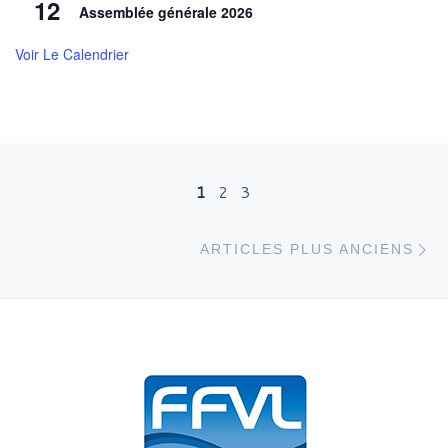
12
Assemblée générale 2026
Voir Le Calendrier
Navigation dans les articles
1
2
3
Ar
ARTICLES PLUS ANCIENS