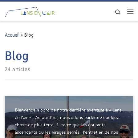
Passer au contenu
Search
Me
Accueil
»
Blog
Blog
24 articles
Bienvenue à bord de notre dernière aventure à « Lans
en l’air » ! Aujourd’hui, nous allons parler de quelque
chose de plus terre-à-terre que les courants
ascendants ou les virages serrés : l’entretien de nos