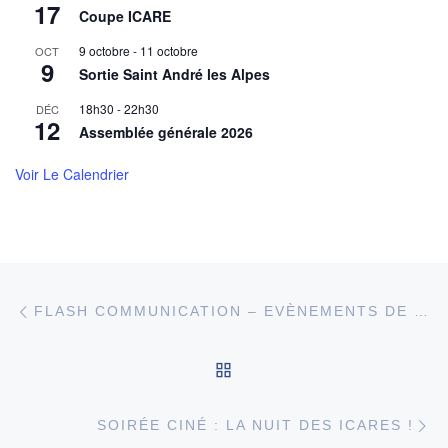
17
Coupe ICARE
9 octobre
-
11 octobre
OCT
9
Sortie Saint André les Alpes
18h30
-
22h30
DÉC
12
Assemblée générale 2026
Voir Le Calendrier
Parcourir les articles
Article précédent
FLASH COMMUNICATION – EVÈNEMENTS DE JANVIER
RETOUR À LA LISTE DE
Ar
SOIRÉE CINÉ : LA NUIT DES ICARES !