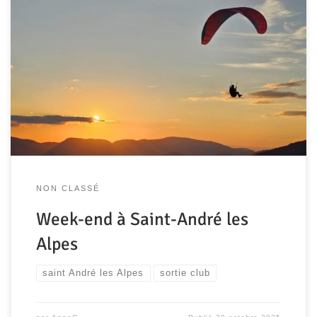
Ce vendredi 10 octobre, un groupe de pilotes motivés se
retrouve à Caterpillar pour la traditionnelle migration vers
le sud automnale. Deux navettes pleines jusqu’au plafond
s’élancent en même temps, direction Saint André les
Alpes. Après un café-croissant à Laragne-Montéglin,
direction Digne-les-bains pour un pique-nique « aux
antennes » et un premier […]
NON CLASSÉ
Week-end à Saint-André les
Alpes
saint André les Alpes
sortie club