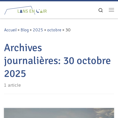
Passer au contenu
Search
Me
Accueil
»
Blog
»
2025
»
octobre
»
30
Archives
journalières:
30 octobre
2025
1 article