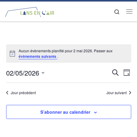
Passer au contenu
Search
Me
Aucun évènements planifié pour 2 mai 2026. Passer aux
évènements suivants
.
02/05/2026
R
N
R
J
e
a
S
o
e
c
é
u
v
Jour précédent
Jour suivant
h
c
l
r
e
i
e
r
h
g
c
S’abonner au calendrier
c
t
a
e
h
i
e
t
o
r