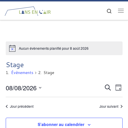
Passer au contenu
Search
Me
Aucun évènements planifié pour 8 août 2026
Stage
Évènements
Stage
08/08/2026
R
N
R
J
e
a
S
o
e
c
é
u
v
Jour précédent
Jour suivant
h
c
l
r
e
i
e
r
h
g
c
S’abonner au calendrier
c