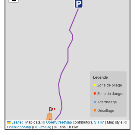
Légende
●
Zone de pliage
●
Zone de danger
●
Atterrissage
●
Décollage
Leaflet
|
Map data: ©
OpenStreetMap
contributors,
SRTM
| Map style: ©
OpenTopoMap
(
CC-BY-SA
) | © Lans En l'Air