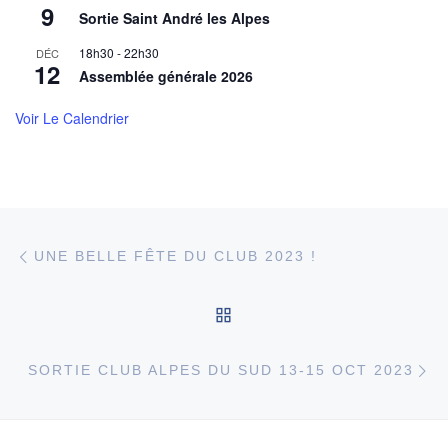
9
Sortie Saint André les Alpes
18h30
-
22h30
DÉC
12
Assemblée générale 2026
Voir Le Calendrier
Parcourir les articles
Article précédent
UNE BELLE FÊTE DU CLUB 2023 !
RETOUR À LA LISTE DE
Ar
SORTIE CLUB ALPES DU SUD 13-15 OCT 2023