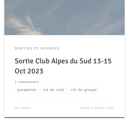
doigts d’être annulé pour des raisons météo mais l’idée de
se retrouver les soirs autour de bons repas a réussi à
motiver les […]
SORTIES ET VOYAGES
Sortie Club Alpes du Sud 13-15
Oct 2023
1 commentaire
parapente
vie du club
vol de groupe
par
valaze
Publié
5 janvier 2024