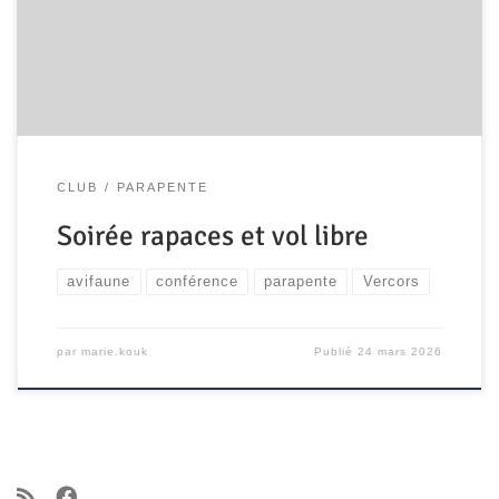
Simone Weil à Seyssins (63 Av. de Claix, 38180 Seyssins)
Plus d’infos à venir
CLUB
PARAPENTE
Soirée rapaces et vol libre
avifaune
conférence
parapente
Vercors
par
marie.kouk
Publié
24 mars 2026